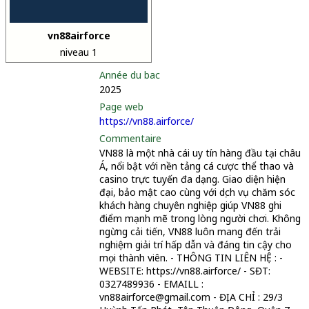
vn88airforce
niveau 1
Année du bac
2025
Page web
https://vn88.airforce/
Commentaire
VN88 là một nhà cái uy tín hàng đầu tại châu
Á, nổi bật với nền tảng cá cược thể thao và
casino trực tuyến đa dạng. Giao diện hiện
đại, bảo mật cao cùng với dịch vụ chăm sóc
khách hàng chuyên nghiệp giúp VN88 ghi
điểm mạnh mẽ trong lòng người chơi. Không
ngừng cải tiến, VN88 luôn mang đến trải
nghiệm giải trí hấp dẫn và đáng tin cậy cho
mọi thành viên. - THÔNG TIN LIÊN HỆ : -
WEBSITE: https://vn88.airforce/ - SĐT:
0327489936 - EMAILL :
vn88airforce@gmail.com - ĐỊA CHỈ : 29/3