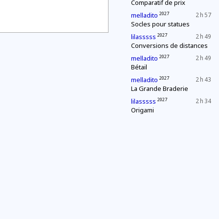
Comparatif de prix
2027
melladito
2 h 57
Socles pour statues
2027
lilasssss
2 h 49
Conversions de distances
2027
melladito
2 h 49
Bétail
2027
melladito
2 h 43
La Grande Braderie
2027
lilasssss
2 h 34
Origami