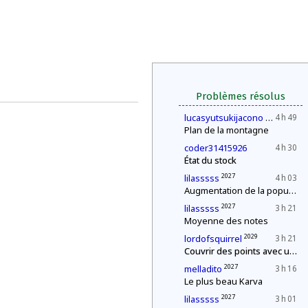
Problèmes résolus
2030
lucasyutsukijacono
4 h 49
Plan de la montagne
coder31415926
4 h 30
État du stock
2027
lilasssss
4 h 03
Augmentation de la population
2027
lilasssss
3 h 21
Moyenne des notes
2029
lordofsquirrel
3 h 21
Couvrir des points avec un segment de longueur fixe
2027
melladito
3 h 16
Le plus beau Karva
2027
lilasssss
3 h 01