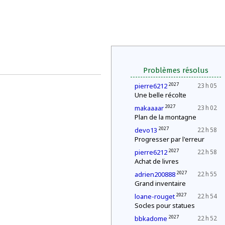
Problèmes résolus
2027
pierre6212
23 h 05
Une belle récolte
2027
makaaaar
23 h 02
Plan de la montagne
2027
devo13
22 h 58
Progresser par l'erreur
2027
pierre6212
22 h 58
Achat de livres
2027
adrien200888
22 h 55
Grand inventaire
2027
loane-rouget
22 h 54
Socles pour statues
2027
bbkadome
22 h 52