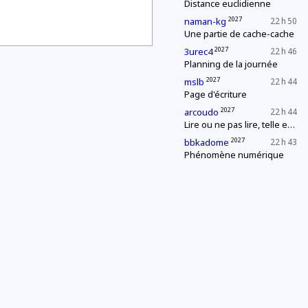
Distance euclidienne
2027
naman-kg
22 h 50
Une partie de cache-cache
2027
3urec4
22 h 46
Planning de la journée
2027
mslb
22 h 44
Page d'écriture
2027
arcoudo
22 h 44
Lire ou ne pas lire, telle est la question
2027
bbkadome
22 h 43
Phénomène numérique