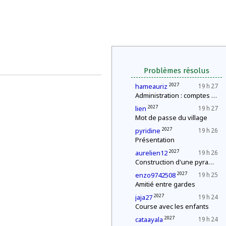
Problèmes résolus
2027
hameauriz
19 h 27
Administration : comptes annuels
2027
lien
19 h 27
Mot de passe du village
2027
pyridine
19 h 26
Présentation
2027
aurelien12
19 h 26
Construction d'une pyramide
2027
enzo9742508
19 h 25
Amitié entre gardes
2027
jaja27
19 h 24
Course avec les enfants
2027
cataayala
19 h 24