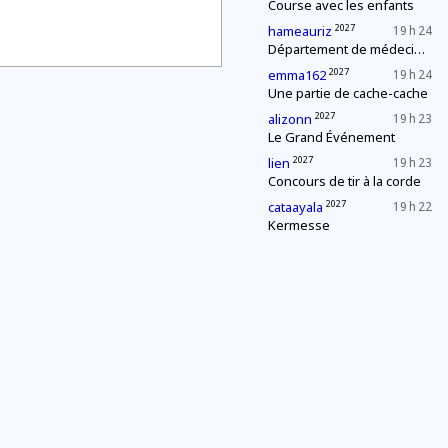
Course avec les enfants
2027
hameauriz
19 h 24
Département de médecine : contrôle d'une épidémie
2027
emma162
19 h 24
Une partie de cache-cache
2027
alizonn
19 h 23
Le Grand Événement
2027
lien
19 h 23
Concours de tir à la corde
2027
cataayala
19 h 22
Kermesse