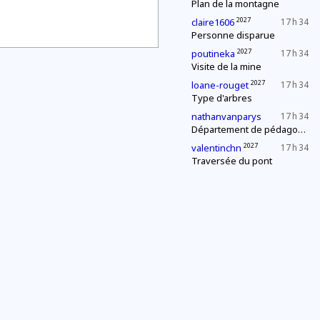
Plan de la montagne
2027
claire1606
17 h 34
Personne disparue
2027
poutineka
17 h 34
Visite de la mine
2027
loane-rouget
17 h 34
Type d'arbres
nathanvanparys
17 h 34
Département de pédagogie : le « c'est plus, c'est moins »
2027
valentinchn
17 h 34
Traversée du pont