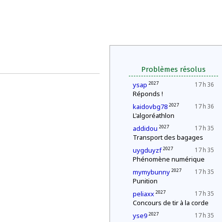
Problèmes résolus
2027
ysap
17 h 36
Réponds !
2027
kaidovbg78
17 h 36
L'algoréathlon
2027
addidou
17 h 35
Transport des bagages
2027
uygduyzf
17 h 35
Phénomène numérique
2027
mymybunny
17 h 35
Punition
2027
peliaxx
17 h 35
Concours de tir à la corde
2027
yse9
17 h 35