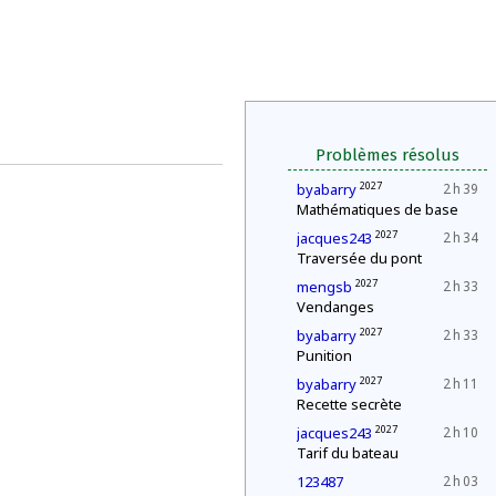
Problèmes résolus
2027
byabarry
2 h 39
Mathématiques de base
2027
jacques243
2 h 34
Traversée du pont
2027
mengsb
2 h 33
Vendanges
2027
byabarry
2 h 33
Punition
2027
byabarry
2 h 11
Recette secrète
2027
jacques243
2 h 10
Tarif du bateau
123487
2 h 03