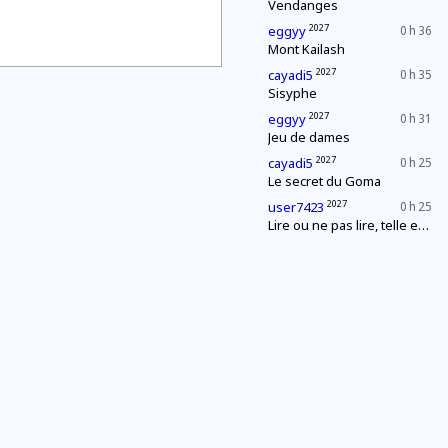
Vendanges
2027
eggyy
0 h 36
Mont Kailash
2027
cayadi5
0 h 35
Sisyphe
2027
eggyy
0 h 31
Jeu de dames
2027
cayadi5
0 h 25
Le secret du Goma
2027
user7423
0 h 25
Lire ou ne pas lire, telle est la question