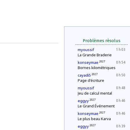
Problèmes résolus
myoussif
1 h 03
La Grande Braderie
2027
konseymae
0 h 54
Bornes kilométriques
2027
cayadi5
0 h 50
Page d'écriture
myoussif
0 h 48
Jeu de calcul mental
2027
eggyy
0 h 46
Le Grand Événement
2027
konseymae
0 h 46
Le plus beau Karva
2027
eggyy
0 h 39