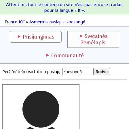
Attention, tout le contenu du site n'est pas encore traduit
France-IOI
pour la langue « lt ».
France-IOI
»
Asmeninis puslapis: zoesong6
Svetainės
Prisijungimas
žemėlapis
Communauté
Peržiūrėti šio vartotojo puslapį: