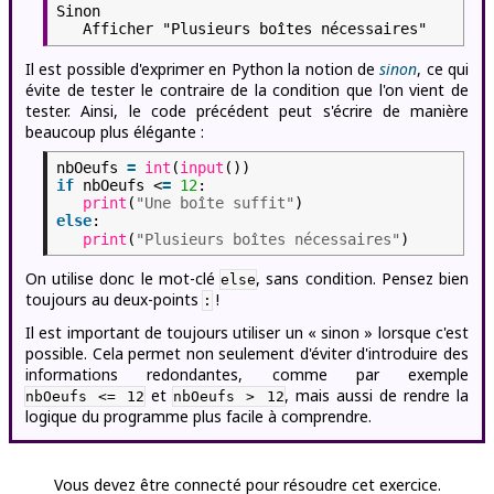
Sinon
Afficher "Plusieurs boîtes nécessaires"
Il est possible d'exprimer en Python la notion de
sinon
, ce qui
évite de tester le contraire de la condition que l'on vient de
tester. Ainsi, le code précédent peut s'écrire de manière
beaucoup plus élégante :
nbOeufs
=
int
(
input
())
if
nbOeufs <
=
12
:
print
(
"Une boîte suffit"
)
else
:
print
(
"Plusieurs boîtes nécessaires"
)
On utilise donc le mot-clé
, sans condition. Pensez bien
else
toujours au deux-points
!
:
Il est important de toujours utiliser un « sinon » lorsque c'est
possible. Cela permet non seulement d'éviter d'introduire des
informations redondantes, comme par exemple
et
, mais aussi de rendre la
nbOeufs <= 12
nbOeufs > 12
logique du programme plus facile à comprendre.
Vous devez être connecté pour résoudre cet exercice.