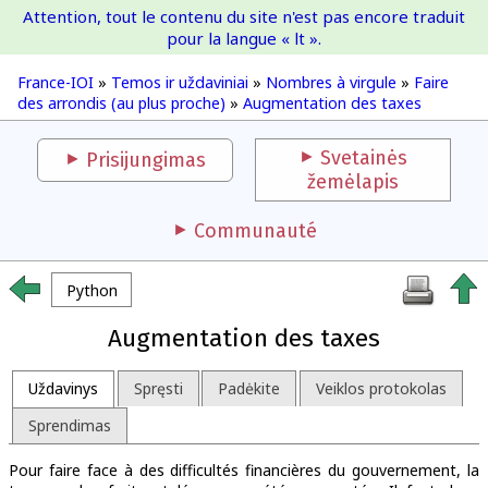
Attention, tout le contenu du site n'est pas encore traduit
France-IOI
pour la langue « lt ».
France-IOI
»
Temos ir uždaviniai
»
Nombres à virgule
»
Faire
des arrondis (au plus proche)
»
Augmentation des taxes
Svetainės
Prisijungimas
žemėlapis
Communauté
Python
Augmentation des taxes
Uždavinys
Spręsti
Padėkite
Veiklos protokolas
Sprendimas
Pour faire face à des difficultés financières du gouvernement, la