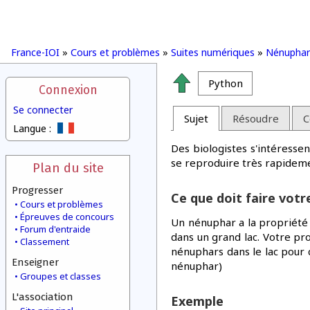
France-IOI
»
Cours et problèmes
»
Suites numériques
»
Nénuphar
Python
Connexion
Se connecter
Sujet
Résoudre
C
Langue :
Des biologistes s'intéress
se reproduire très rapideme
Plan du site
Progresser
Ce que doit faire vot
Cours et problèmes
Épreuves de concours
Un nénuphar a la propriété 
Forum d'entraide
dans un grand lac. Votre pr
Classement
nénuphars dans le lac pour
Enseigner
nénuphar)
Groupes et classes
L'association
Exemple