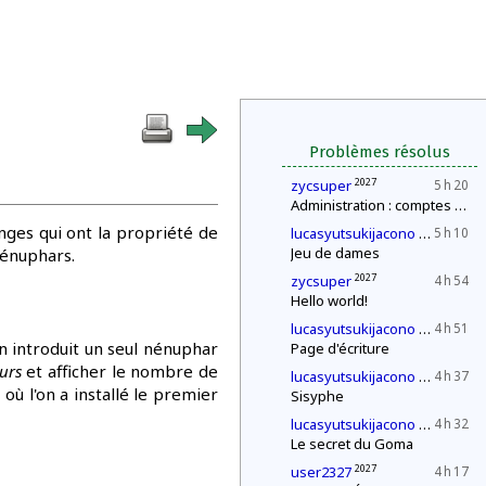
Problèmes résolus
2027
zycsuper
5 h 20
Administration : comptes annuels
ges qui ont la propriété de
2030
lucasyutsukijacono
5 h 10
Jeu de dames
nénuphars.
2027
zycsuper
4 h 54
Hello world!
2030
lucasyutsukijacono
4 h 51
n introduit un seul nénuphar
Page d'écriture
urs
et afficher le nombre de
2030
lucasyutsukijacono
4 h 37
ù l'on a installé le premier
Sisyphe
2030
lucasyutsukijacono
4 h 32
Le secret du Goma
2027
user2327
4 h 17