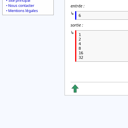
Site principal
Nous contacter
entrée :
Mentions légales
6
sortie :
1

2

4

8

16

32