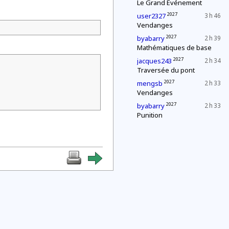
Le Grand Événement
2027
user2327
3 h 46
Vendanges
2027
byabarry
2 h 39
Mathématiques de base
2027
jacques243
2 h 34
Traversée du pont
2027
mengsb
2 h 33
Vendanges
2027
byabarry
2 h 33
Punition