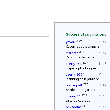
Successful submissions
2027
yoyo67
21:50
Casernes de pompiers
2027
margotg
21:49
Personne disparue
2027
azerty1909
21:47
Étape la plus longue
2027
azerty1909
21:45
Planning de la journée
2027
pierregraff
21:44
Amitié entre gardes
2027
manon778
21:42
Liste de courses
2027
bbkadome
21:42