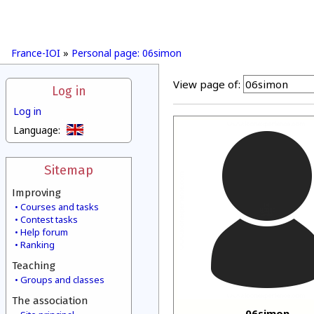
France-IOI
»
Personal page: 06simon
View page of:
Log in
Log in
Language:
Sitemap
Improving
Courses and tasks
Contest tasks
Help forum
Ranking
Teaching
Groups and classes
The association
06simon