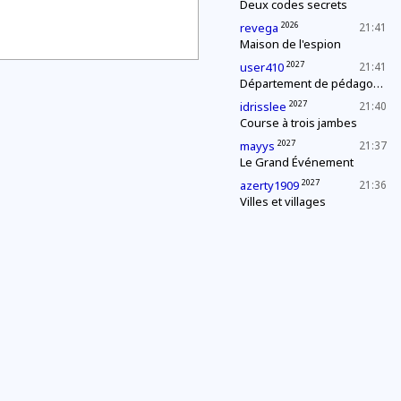
Deux codes secrets
2026
revega
21:41
Maison de l'espion
2027
user410
21:41
Département de pédagogie : le « c'est plus, c'est moins »
2027
idrisslee
21:40
Course à trois jambes
2027
mayys
21:37
Le Grand Événement
2027
azerty1909
21:36
Villes et villages