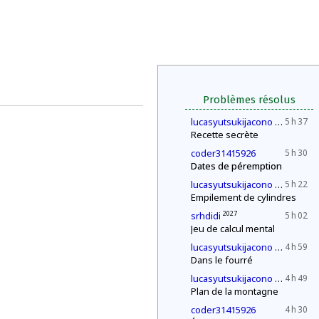
Problèmes résolus
2030
lucasyutsukijacono
5 h 37
Recette secrète
coder31415926
5 h 30
Dates de péremption
2030
lucasyutsukijacono
5 h 22
Empilement de cylindres
2027
srhdidi
5 h 02
Jeu de calcul mental
2030
lucasyutsukijacono
4 h 59
Dans le fourré
2030
lucasyutsukijacono
4 h 49
Plan de la montagne
coder31415926
4 h 30