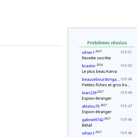
Problèmes résolus
2027
oihan1
10 h 51
Recette secrète
2024
bcastor
10 h 50
Le plus beau Karva
2027
beaucebourdongabriel
10 h 49
Petites fiches et gros travail
2027
loan229
10 h 49
Espion étranger
2027
alexlou75
10 h 47
Espion étranger
2027
gabriel9742
10 h 46
Bétail
2027
oihan1
10 h 46