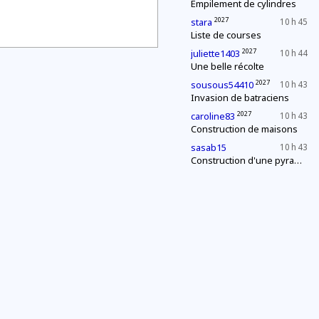
Empilement de cylindres
2027
stara
10 h 45
Liste de courses
2027
juliette1403
10 h 44
Une belle récolte
2027
sousous54410
10 h 43
Invasion de batraciens
2027
caroline83
10 h 43
Construction de maisons
sasab15
10 h 43
Construction d'une pyramide