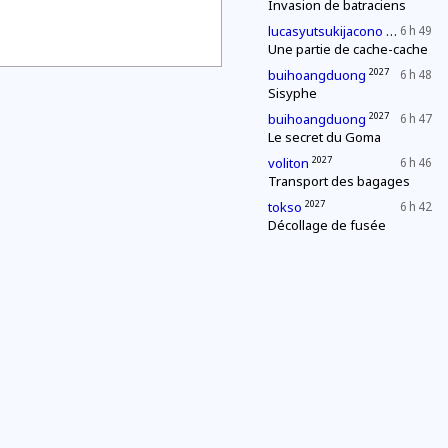
Invasion de batraciens
2030
lucasyutsukijacono
6 h 49
Une partie de cache-cache
2027
buihoangduong
6 h 48
Sisyphe
2027
buihoangduong
6 h 47
Le secret du Goma
2027
voliton
6 h 46
Transport des bagages
2027
tokso
6 h 42
Décollage de fusée