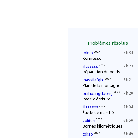
Problèmes résolus
2027
tokso
7 h 34
Kermesse
2027
lilasssss
7 h 23
Répartition du poids
2027
massilafghl
7 h 21
Plan de la montagne
2027
buihoangduong
7 h 20
Page d'écriture
2027
lilasssss
7 h 04
Étude de marché
2027
voliton
6 h 50
Bornes kilométriques
2027
tokso
6 h 49