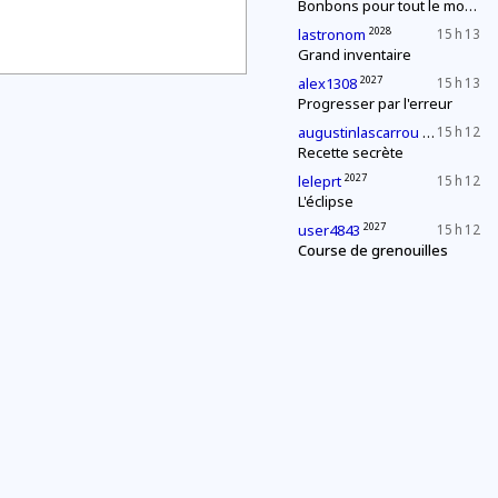
Bonbons pour tout le monde !
2028
lastronom
15 h 13
Grand inventaire
2027
alex1308
15 h 13
Progresser par l'erreur
2027
augustinlascarrou
15 h 12
Recette secrète
2027
leleprt
15 h 12
L'éclipse
2027
user4843
15 h 12
Course de grenouilles