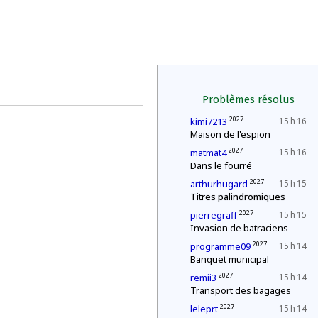
Problèmes résolus
2027
kimi7213
15 h 16
Maison de l'espion
2027
matmat4
15 h 16
Dans le fourré
2027
arthurhugard
15 h 15
Titres palindromiques
2027
pierregraff
15 h 15
Invasion de batraciens
2027
programme09
15 h 14
Banquet municipal
2027
remii3
15 h 14
Transport des bagages
2027
leleprt
15 h 14