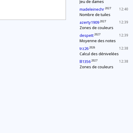
Jeu de dames
2027
madeleinechr
12:40
Nombre de tuiles
2027
azerty1909
12:39
Zones de couleurs
2027
despett
12:39
Moyenne des notes
2026
trz26
12:38
Calcul des dénivelées
2027
lll1356
12:38
Zones de couleurs