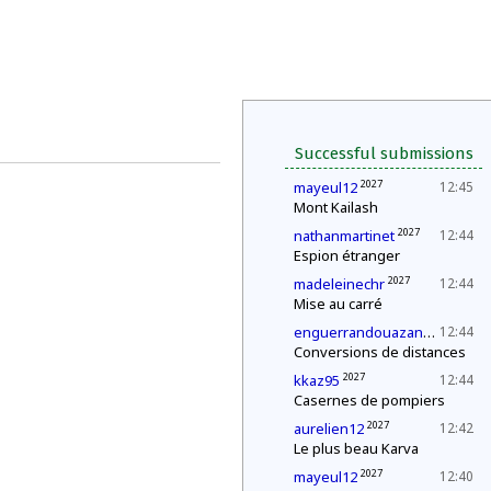
Successful submissions
2027
mayeul12
12:45
Mont Kailash
2027
nathanmartinet
12:44
Espion étranger
2027
madeleinechr
12:44
Mise au carré
2027
enguerrandouazana
12:44
Conversions de distances
2027
kkaz95
12:44
Casernes de pompiers
2027
aurelien12
12:42
Le plus beau Karva
2027
mayeul12
12:40