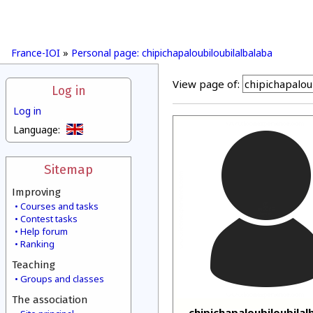
France-IOI
»
Personal page: chipichapaloubiloubilalbalaba
View page of:
Log in
Log in
Language:
Sitemap
Improving
Courses and tasks
Contest tasks
Help forum
Ranking
Teaching
Groups and classes
The association
chipichapaloubiloubilal