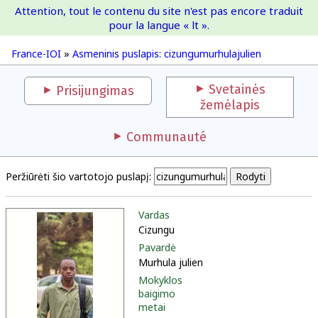
Attention, tout le contenu du site n'est pas encore traduit
France-IOI
pour la langue « lt ».
France-IOI
»
Asmeninis puslapis: cizungumurhulajulien
Svetainės
Prisijungimas
žemėlapis
Communauté
Peržiūrėti šio vartotojo puslapį:
Vardas
Cizungu
Pavardė
Murhula julien
Mokyklos
baigimo
metai