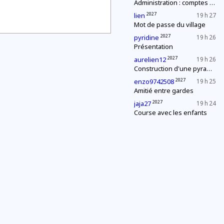
Administration : comptes annuels
2027
lien
19 h 27
Mot de passe du village
2027
pyridine
19 h 26
Présentation
2027
aurelien12
19 h 26
Construction d'une pyramide
2027
enzo9742508
19 h 25
Amitié entre gardes
2027
jaja27
19 h 24
Course avec les enfants