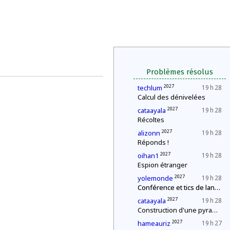
Problèmes résolus
2027
techlum
19 h 28
Calcul des dénivelées
2027
cataayala
19 h 28
Récoltes
2027
alizonn
19 h 28
Réponds !
2027
oihan1
19 h 28
Espion étranger
2027
yolemonde
19 h 28
Conférence et tics de langage
2027
cataayala
19 h 28
Construction d'une pyramide
2027
hameauriz
19 h 27