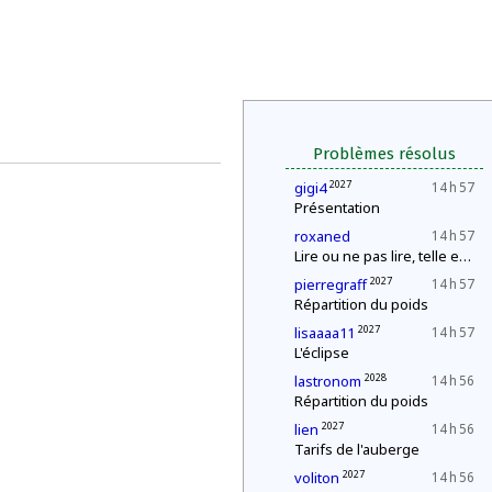
Problèmes résolus
2027
gigi4
14 h 57
Présentation
roxaned
14 h 57
Lire ou ne pas lire, telle est la question
2027
pierregraff
14 h 57
Répartition du poids
2027
lisaaaa11
14 h 57
L'éclipse
2028
lastronom
14 h 56
Répartition du poids
2027
lien
14 h 56
Tarifs de l'auberge
2027
voliton
14 h 56