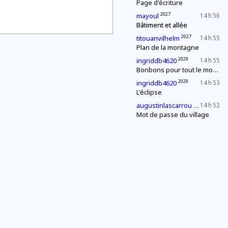
Page d'écriture
2027
mayoul
14 h 56
Bâtiment et allée
2027
titouanvilhelm
14 h 55
Plan de la montagne
2029
ingriddb4620
14 h 55
Bonbons pour tout le monde !
2029
ingriddb4620
14 h 53
L'éclipse
2027
augustinlascarrou
14 h 52
Mot de passe du village