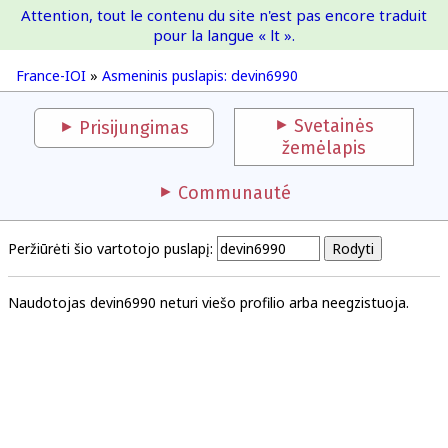
Attention, tout le contenu du site n'est pas encore traduit
France-IOI
pour la langue « lt ».
France-IOI
»
Asmeninis puslapis: devin6990
Svetainės
Prisijungimas
žemėlapis
Communauté
Peržiūrėti šio vartotojo puslapį:
Naudotojas devin6990 neturi viešo profilio arba neegzistuoja.