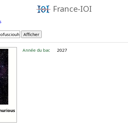
France-IOI
s
Année du bac
2027
nurious