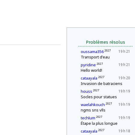
Problèmes résolus
2027
oussama356
19 h 21
Transport d'eau
2027
pyridine
19 h 21
Hello world!
2027
cataayala
19 h 20
Invasion de batraciens
2027
houss
19 h 19
Socles pour statues
2027
waelahkouch
19 h 19
ngms sns vlls
2027
techlum
19 h 19
Étape la plus longue
2027
cataayala
19 h 18