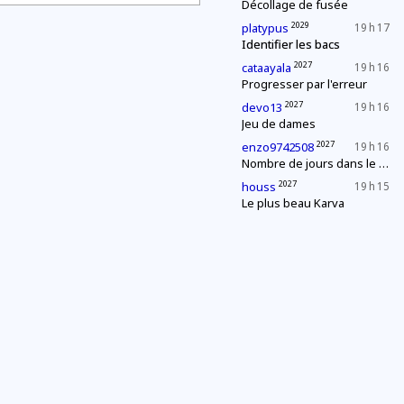
Décollage de fusée
2029
platypus
19 h 17
Identifier les bacs
2027
cataayala
19 h 16
Progresser par l'erreur
2027
devo13
19 h 16
Jeu de dames
2027
enzo9742508
19 h 16
Nombre de jours dans le mois
2027
houss
19 h 15
Le plus beau Karva