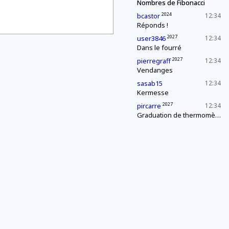
Nombres de Fibonacci
2024
bcastor
12:34
Réponds !
2027
user3846
12:34
Dans le fourré
2027
pierregraff
12:34
Vendanges
sasab15
12:34
Kermesse
2027
pircarre
12:34
Graduation de thermomètres