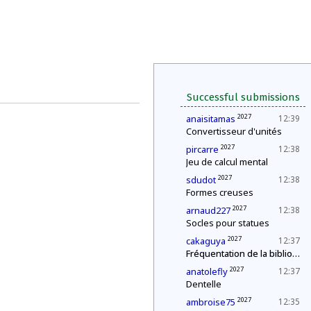
Successful submissions
2027
anaisitamas
12:39
Convertisseur d'unités
2027
pircarre
12:38
Jeu de calcul mental
2027
sdudot
12:38
Formes creuses
2027
arnaud227
12:38
Socles pour statues
2027
cakaguya
12:37
Fréquentation de la bibliothèque
2027
anatolefly
12:37
Dentelle
2027
ambroise75
12:35