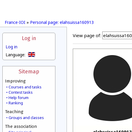
France-IOI
»
Personal page: elahsuissa160913
View page of:
Log in
Log in
Language:
Sitemap
Improving
Courses and tasks
Contest tasks
Help forum
Ranking
Teaching
Groups and classes
The association
elahsuissa160913