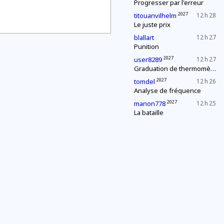
Progresser par l'erreur
2027
titouanvilhelm
12 h 28
Le juste prix
blallart
12 h 27
Punition
2027
user8289
12 h 27
Graduation de thermomètres
2027
tomdel
12 h 26
Analyse de fréquence
2027
manon778
12 h 25
La bataille