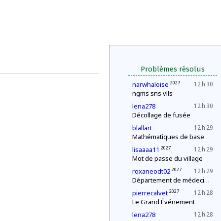
Problèmes résolus
2027
narwhaloise
12 h 30
ngms sns vlls
lena278
12 h 30
Décollage de fusée
blallart
12 h 29
Mathématiques de base
2027
lisaaaa11
12 h 29
Mot de passe du village
2027
roxaneodt02
12 h 29
Département de médecine : contrôle d'une épidémie
2027
pierrecalvet
12 h 28
Le Grand Événement
lena278
12 h 28