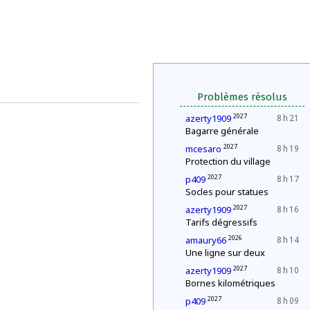
Problèmes résolus
2027
azerty1909
8 h 21
Bagarre générale
2027
mcesaro
8 h 19
Protection du village
2027
p409
8 h 17
Socles pour statues
2027
azerty1909
8 h 16
Tarifs dégressifs
2026
amaury66
8 h 14
Une ligne sur deux
2027
azerty1909
8 h 10
Bornes kilométriques
2027
p409
8 h 09