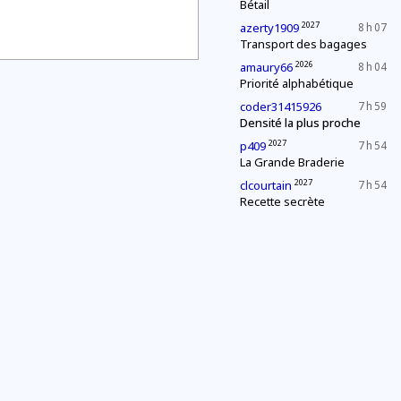
Bétail
2027
azerty1909
8 h 07
Transport des bagages
2026
amaury66
8 h 04
Priorité alphabétique
coder31415926
7 h 59
Densité la plus proche
2027
p409
7 h 54
La Grande Braderie
2027
clcourtain
7 h 54
Recette secrète