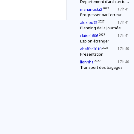
Département d'architecture : construction d'une pyramide
2027
marianuski2
17 h 41
Progresser par l'erreur
2027
alexlou75
17 h 41
Planning de la journée
2027
claire1606
17 h 41
Espion étranger
2028
ahaffar2010
17 h 40
Présentation
2027
lionhhz
17 h 40
Transport des bagages