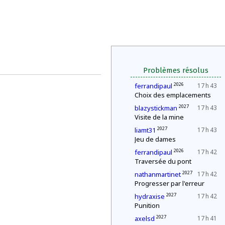
Problèmes résolus
2026
ferrandipaul
17 h 43
Choix des emplacements
2027
blazystickman
17 h 43
Visite de la mine
2027
liamt31
17 h 43
Jeu de dames
2026
ferrandipaul
17 h 42
Traversée du pont
2027
nathanmartinet
17 h 42
Progresser par l'erreur
2027
hydraxise
17 h 42
Punition
2027
axelsd
17 h 41