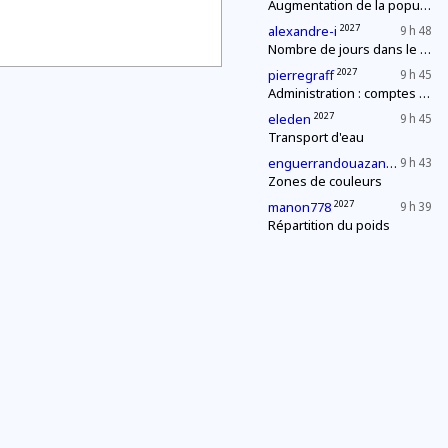
Augmentation de la population
2027
alexandre-i
9 h 48
Nombre de jours dans le mois
2027
pierregraff
9 h 45
Administration : comptes annuels
2027
eleden
9 h 45
Transport d'eau
2027
enguerrandouazana
9 h 43
Zones de couleurs
2027
manon778
9 h 39
Répartition du poids