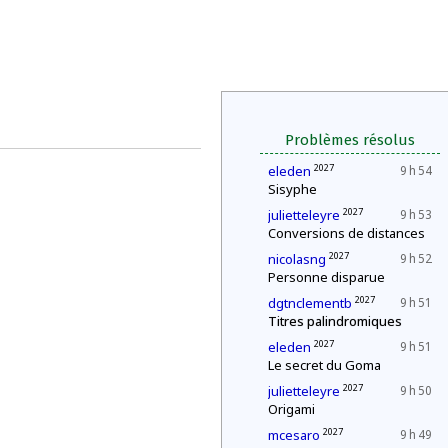
Problèmes résolus
2027
eleden
9 h 54
Sisyphe
2027
julietteleyre
9 h 53
Conversions de distances
2027
nicolasng
9 h 52
Personne disparue
2027
dgtnclementb
9 h 51
Titres palindromiques
2027
eleden
9 h 51
Le secret du Goma
2027
julietteleyre
9 h 50
Origami
2027
mcesaro
9 h 49