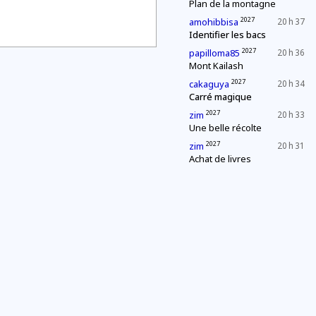
Plan de la montagne
2027
amohibbisa
20 h 37
Identifier les bacs
2027
papilloma85
20 h 36
Mont Kailash
2027
cakaguya
20 h 34
Carré magique
2027
zim
20 h 33
Une belle récolte
2027
zim
20 h 31
Achat de livres