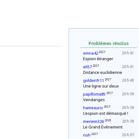
Problèmes résolus
2027
emna42
20 h 41
Espion étranger
2027
eli57
20 h 41
Distance euclidienne
2027
goldenfr11
20 h 40
Une ligne sur deux
2027
papilloma85
20 h 39
Vendanges
2027
hameauriz
20 h 39
L'espion est démasqué !
2029
meriem326
20 h 38
Le Grand Événement
2027
noh
20 h 37