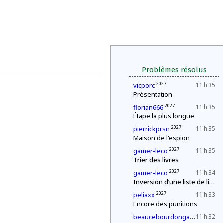
Problèmes résolus
2027
vicporc
11 h 35
Présentation
2027
florian666
11 h 35
Étape la plus longue
2027
pierrickprsn
11 h 35
Maison de l'espion
2027
gamer-leco
11 h 35
Trier des livres
2027
gamer-leco
11 h 34
Inversion d’une liste de livres
2027
peliaxx
11 h 33
Encore des punitions
2027
beaucebourdongabriel
11 h 32