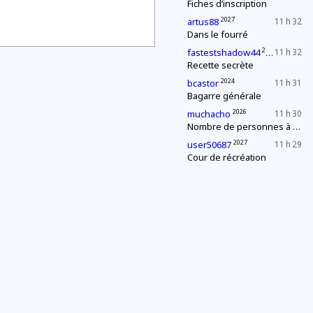
Fiches d’inscription
2027
artus88
11 h 32
Dans le fourré
2027
fastestshadow44
11 h 32
Recette secrète
2024
bcastor
11 h 31
Bagarre générale
2026
muchacho
11 h 30
Nombre de personnes à la fête
2027
user50687
11 h 29
Cour de récréation