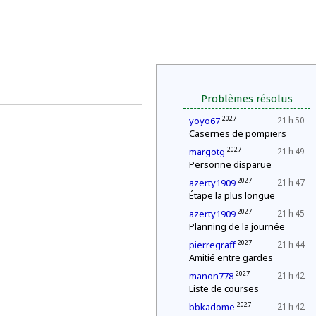
Problèmes résolus
2027
yoyo67
21 h 50
Casernes de pompiers
2027
margotg
21 h 49
Personne disparue
2027
azerty1909
21 h 47
Étape la plus longue
2027
azerty1909
21 h 45
Planning de la journée
2027
pierregraff
21 h 44
Amitié entre gardes
2027
manon778
21 h 42
Liste de courses
2027
bbkadome
21 h 42