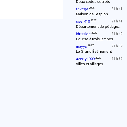
Deux codes secrets
2026
revega
21 h 41
Maison de l'espion
2027
user410
21 h 41
Département de pédagogie : le « c'est plus, c'est moins »
2027
idrisslee
21 h 40
Course à trois jambes
2027
mayys
21 h 37
Le Grand Événement
2027
azerty1909
21 h 36
Villes et villages