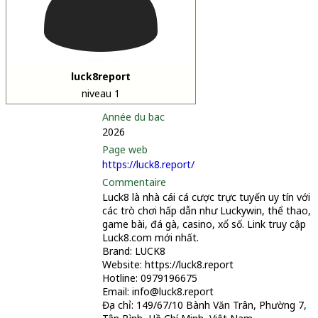
luck8report
niveau 1
Année du bac
2026
Page web
https://luck8.report/
Commentaire
Luck8 là nhà cái cá cược trực tuyến uy tín với
các trò chơi hấp dẫn như Luckywin, thể thao,
game bài, đá gà, casino, xổ số. Link truy cập
Luck8.com mới nhất.
Brand: LUCK8
Website: https://luck8.report
Hotline: 0979196675
Email: info@luck8.report
Địa chỉ: 149/67/10 Bành Văn Trân, Phường 7,