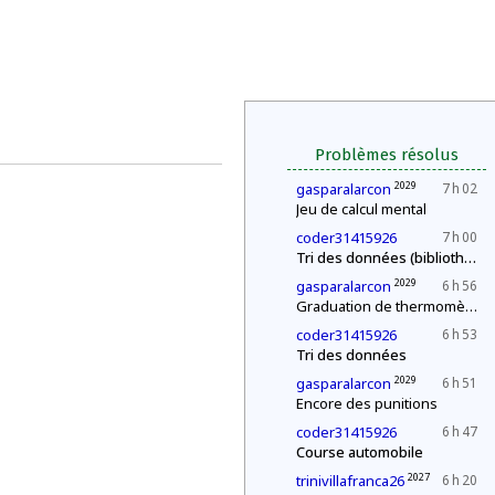
Problèmes résolus
2029
gasparalarcon
7 h 02
Jeu de calcul mental
coder31415926
7 h 00
Tri des données (bibliothèque)
2029
gasparalarcon
6 h 56
Graduation de thermomètres
coder31415926
6 h 53
Tri des données
2029
gasparalarcon
6 h 51
Encore des punitions
coder31415926
6 h 47
Course automobile
2027
trinivillafranca26
6 h 20