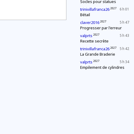
Socles pour statues
2027
trinivillafranca26
6 h 01
Bétail
2027
claver2016
5 h 47
Progresser par l'erreur
2027
valprts
5 h 43
Recette secrète
2027
trinivillafranca26
5 h 42
La Grande Braderie
2027
valprts
5 h 34
Empilement de cylindres