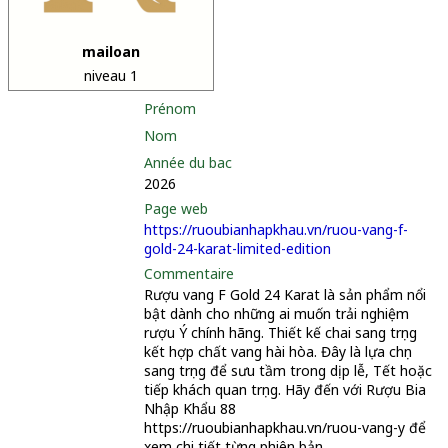
mailoan
niveau 1
Prénom
Nom
Année du bac
2026
Page web
https://ruoubianhapkhau.vn/ruou-vang-f-
gold-24-karat-limited-edition
Commentaire
Rượu vang F Gold 24 Karat là sản phẩm nổi
bật dành cho những ai muốn trải nghiệm
rượu Ý chính hãng. Thiết kế chai sang trọng
kết hợp chất vang hài hòa. Đây là lựa chọn
sang trọng để sưu tầm trong dịp lễ, Tết hoặc
tiếp khách quan trọng. Hãy đến với Rượu Bia
Nhập Khẩu 88
https://ruoubianhapkhau.vn/ruou-vang-y để
xem chi tiết từng phiên bản.