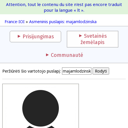
Attention, tout le contenu du site n'est pas encore traduit
France-IOI
pour la langue « lt ».
France-IOI
»
Asmeninis puslapis: majamlodzinska
Svetainės
Prisijungimas
žemėlapis
Communauté
Peržiūrėti šio vartotojo puslapį: