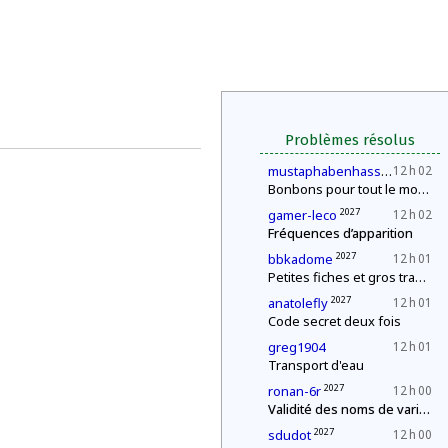
Problèmes résolus
2027
mustaphabenhassen
12 h 02
Bonbons pour tout le monde !
2027
gamer-leco
12 h 02
Fréquences d’apparition
2027
bbkadome
12 h 01
Petites fiches et gros travail
2027
anatolefly
12 h 01
Code secret deux fois
greg1904
12 h 01
Transport d'eau
2027
ronan-6r
12 h 00
Validité des noms de variables
2027
sdudot
12 h 00