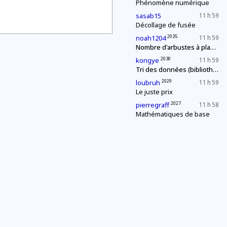
Phénomène numérique
sasab15
11 h 59
Décollage de fusée
2035
noah1204
11 h 59
Nombre d'arbustes à planter
2030
kongye
11 h 59
Tri des données (bibliothèque)
2029
loubruh
11 h 59
Le juste prix
2027
pierregraff
11 h 58
Mathématiques de base