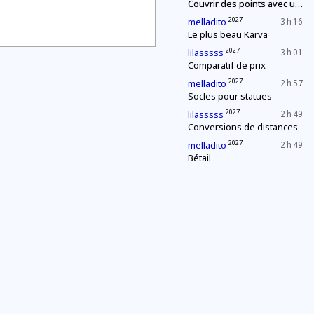
Couvrir des points avec un segment de longueur fixe
2027
melladito
3 h 16
Le plus beau Karva
2027
lilasssss
3 h 01
Comparatif de prix
2027
melladito
2 h 57
Socles pour statues
2027
lilasssss
2 h 49
Conversions de distances
2027
melladito
2 h 49
Bétail