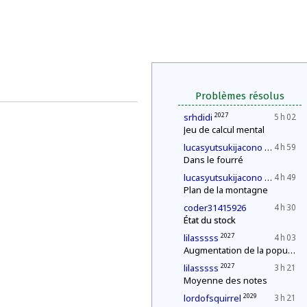
Problèmes résolus
2027
srhdidi
5 h 02
Jeu de calcul mental
2030
lucasyutsukijacono
4 h 59
Dans le fourré
2030
lucasyutsukijacono
4 h 49
Plan de la montagne
coder31415926
4 h 30
État du stock
2027
lilasssss
4 h 03
Augmentation de la population
2027
lilasssss
3 h 21
Moyenne des notes
2029
lordofsquirrel
3 h 21