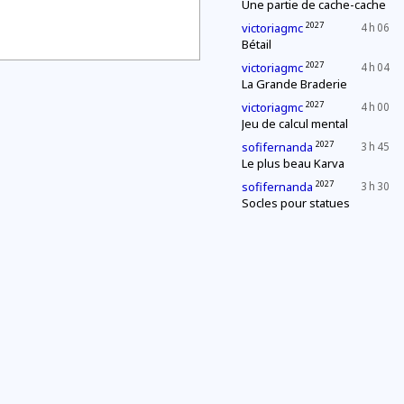
Une partie de cache-cache
2027
victoriagmc
4 h 06
Bétail
2027
victoriagmc
4 h 04
La Grande Braderie
2027
victoriagmc
4 h 00
Jeu de calcul mental
2027
sofifernanda
3 h 45
Le plus beau Karva
2027
sofifernanda
3 h 30
Socles pour statues