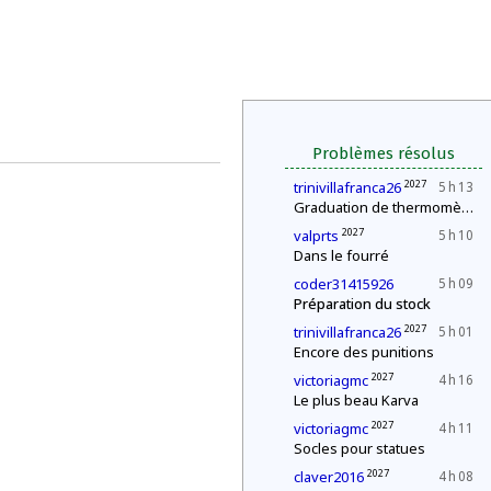
Problèmes résolus
2027
trinivillafranca26
5 h 13
Graduation de thermomètres
2027
valprts
5 h 10
Dans le fourré
coder31415926
5 h 09
Préparation du stock
2027
trinivillafranca26
5 h 01
Encore des punitions
2027
victoriagmc
4 h 16
Le plus beau Karva
2027
victoriagmc
4 h 11
Socles pour statues
2027
claver2016
4 h 08