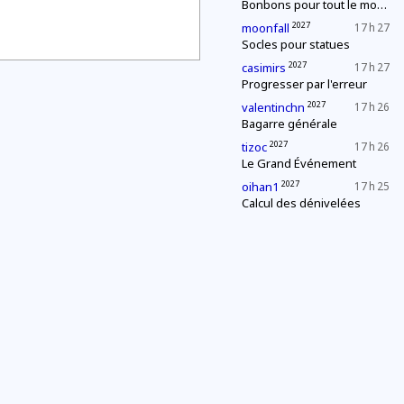
Bonbons pour tout le monde !
2027
moonfall
17 h 27
Socles pour statues
2027
casimirs
17 h 27
Progresser par l'erreur
2027
valentinchn
17 h 26
Bagarre générale
2027
tizoc
17 h 26
Le Grand Événement
2027
oihan1
17 h 25
Calcul des dénivelées