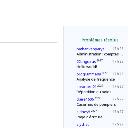
Problèmes résolus
nathanvanparys
17 h 28
Administration : comptes annuels
2027
22anguirus
17 h 28
Hello world!
2027
programme09
17 h 28
Analyse de fréquence
2027
soso-pro21
17 h 27
Répartition du poids
2027
claire1606
17 h 27
Casernes de pompiers
2027
sidney5
17 h 27
Page d'écriture
alychat
17 h 27