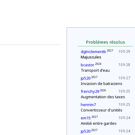
Problèmes résolus
2027
dgtnclementb
10 h 29
Majuscules
2024
bcastor
10 h 28
Transport d'eau
2027
jp520
10 h 27
Invasion de batraciens
2026
frenchy29
10 h 25
Augmentation des taxes
henrim7
10 h 25
Convertisseur d'unités
2027
em15
10 h 24
Amitié entre gardes
2027
jp520
10 h 24