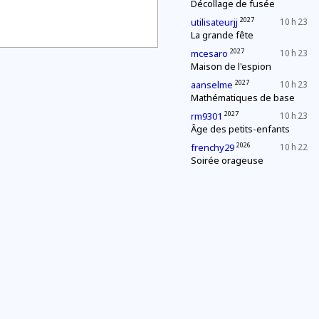
Décollage de fusée
2027
utilisateurjj
10 h 23
La grande fête
2027
mcesaro
10 h 23
Maison de l'espion
2027
aanselme
10 h 23
Mathématiques de base
2027
rm9301
10 h 23
Âge des petits-enfants
2026
frenchy29
10 h 22
Soirée orageuse