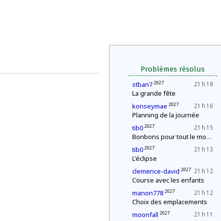
Problèmes résolus
2027
stban7
21 h 18
La grande fête
2027
konseymae
21 h 16
Planning de la journée
2027
tib0
21 h 15
Bonbons pour tout le monde !
2027
tib0
21 h 13
L'éclipse
2027
clemence-david
21 h 12
Course avec les enfants
2027
manon778
21 h 12
Choix des emplacements
2027
moonfall
21 h 11