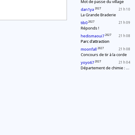
Mot de passe du village
2027
dan1ya
21 h 10
La Grande Braderie
2027
tib0
21 h 09
Réponds !
2027
hedismaoui7
21 h 08
Parc d'attraction
2027
moonfall
21 h 08
Concours de tir à la corde
2027
yoyo67
21 h 04
Département de chimie : mélange explosif