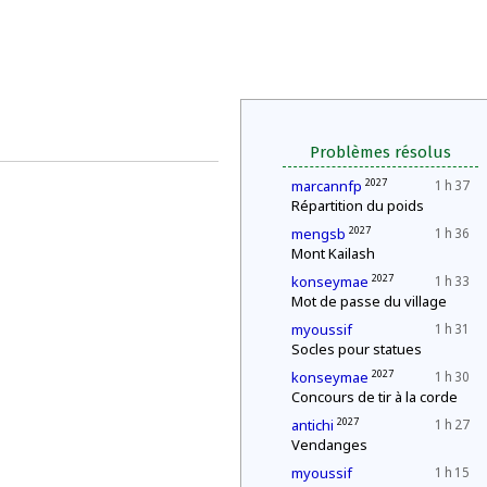
Problèmes résolus
2027
marcannfp
1 h 37
Répartition du poids
2027
mengsb
1 h 36
Mont Kailash
2027
konseymae
1 h 33
Mot de passe du village
myoussif
1 h 31
Socles pour statues
2027
konseymae
1 h 30
Concours de tir à la corde
2027
antichi
1 h 27
Vendanges
myoussif
1 h 15