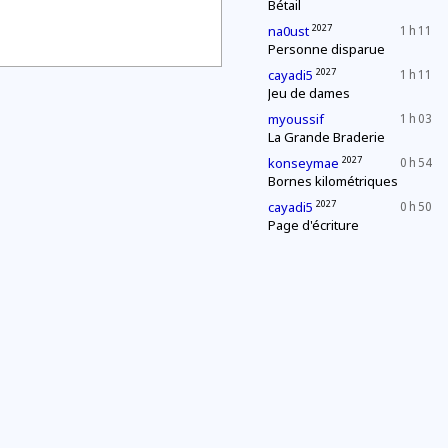
Bétail
2027
na0ust
1 h 11
Personne disparue
2027
cayadi5
1 h 11
Jeu de dames
myoussif
1 h 03
La Grande Braderie
2027
konseymae
0 h 54
Bornes kilométriques
2027
cayadi5
0 h 50
Page d'écriture