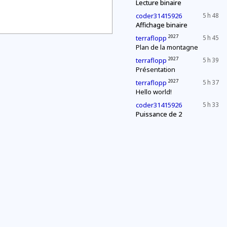
Lecture binaire
coder31415926
5 h 48
Affichage binaire
2027
terraflopp
5 h 45
Plan de la montagne
2027
terraflopp
5 h 39
Présentation
2027
terraflopp
5 h 37
Hello world!
coder31415926
5 h 33
Puissance de 2