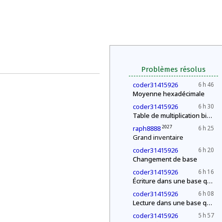
Problèmes résolus
coder31415926
6 h 46
Moyenne hexadécimale
coder31415926
6 h 30
Table de multiplication binaire
2027
raph8888
6 h 25
Grand inventaire
coder31415926
6 h 20
Changement de base
coder31415926
6 h 16
Écriture dans une base quelconque
coder31415926
6 h 08
Lecture dans une base quelconque
coder31415926
5 h 57