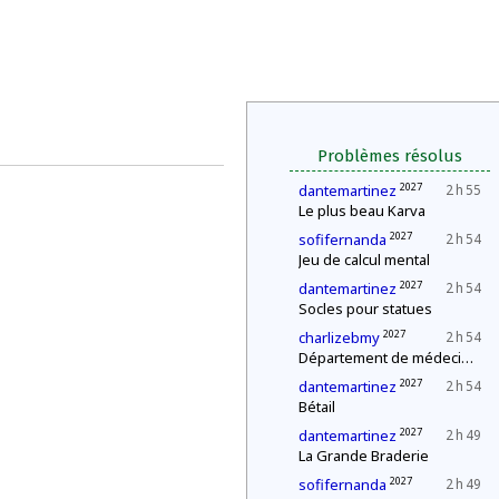
Problèmes résolus
2027
dantemartinez
2 h 55
Le plus beau Karva
2027
sofifernanda
2 h 54
Jeu de calcul mental
2027
dantemartinez
2 h 54
Socles pour statues
2027
charlizebmy
2 h 54
Département de médecine : contrôle d'une épidémie
2027
dantemartinez
2 h 54
Bétail
2027
dantemartinez
2 h 49
La Grande Braderie
2027
sofifernanda
2 h 49