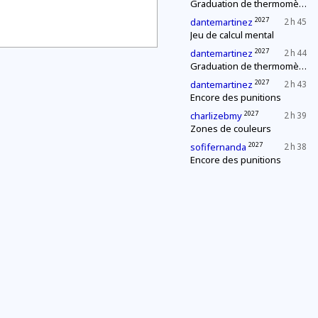
Graduation de thermomètres
2027
dantemartinez
2 h 45
Jeu de calcul mental
2027
dantemartinez
2 h 44
Graduation de thermomètres
2027
dantemartinez
2 h 43
Encore des punitions
2027
charlizebmy
2 h 39
Zones de couleurs
2027
sofifernanda
2 h 38
Encore des punitions