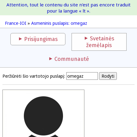
Attention, tout le contenu du site n'est pas encore traduit
France-IOI
pour la langue « lt ».
France-IOI
»
Asmeninis puslapis: omegaz
Svetainės
Prisijungimas
žemėlapis
Communauté
Peržiūrėti šio vartotojo puslapį: