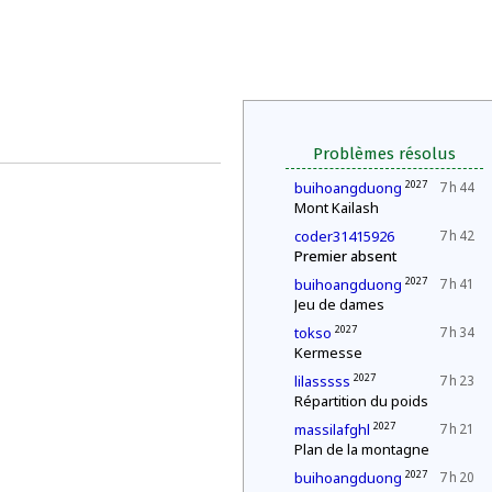
Problèmes résolus
2027
buihoangduong
7 h 44
Mont Kailash
coder31415926
7 h 42
Premier absent
2027
buihoangduong
7 h 41
Jeu de dames
2027
tokso
7 h 34
Kermesse
2027
lilasssss
7 h 23
Répartition du poids
2027
massilafghl
7 h 21
Plan de la montagne
2027
buihoangduong
7 h 20