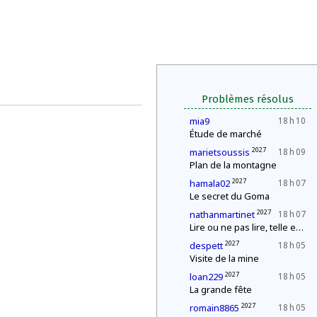
Problèmes résolus
mia9
18 h 10
Étude de marché
2027
marietsoussis
18 h 09
Plan de la montagne
2027
hamala02
18 h 07
Le secret du Goma
2027
nathanmartinet
18 h 07
Lire ou ne pas lire, telle est la question
2027
despett
18 h 05
Visite de la mine
2027
loan229
18 h 05
La grande fête
2027
romain8865
18 h 05