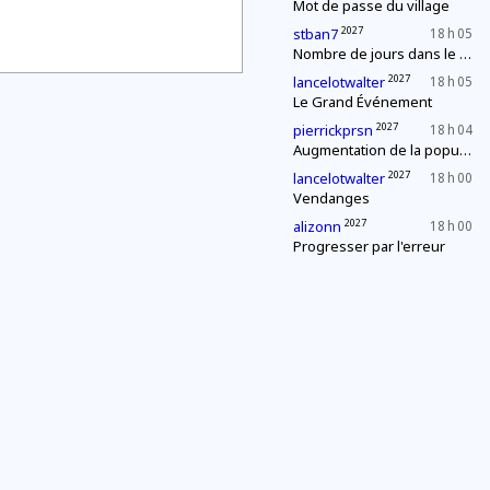
Mot de passe du village
2027
stban7
18 h 05
Nombre de jours dans le mois
2027
lancelotwalter
18 h 05
Le Grand Événement
2027
pierrickprsn
18 h 04
Augmentation de la population
2027
lancelotwalter
18 h 00
Vendanges
2027
alizonn
18 h 00
Progresser par l'erreur