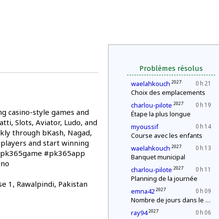
Problèmes résolus
2027
waelahkouch
0 h 21
Choix des emplacements
2027
charlou-pilote
0 h 19
ing casino-style games and
Étape la plus longue
tti, Slots, Aviator, Ludo, and
myoussif
0 h 14
ckly through bKash, Nagad,
Course avec les enfants
 players and start winning
2027
waelahkouch
0 h 13
 #pk365game #pk365app
Banquet municipal
ino
2027
charlou-pilote
0 h 11
Planning de la journée
e 1, Rawalpindi, Pakistan
2027
emna42
0 h 09
Nombre de jours dans le mois
2027
ray94
0 h 06