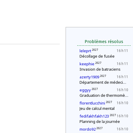
Problèmes résolus
2027
leleprt
16 h 11
Décollage de fusée
2027
keephie
16 h 11
Invasion de batraciens
2027
azerty1909
16 h 11
Département de médecine : contrôle d'une épidémie
2027
eggyy
16 h 10
Graduation de thermomètres
2027
florentlucchini
16 h 10
Jeu de calcul mental
2027
fedifakhfakh123
16 h 10
Planning de la journée
2027
mordo92
16 h 10