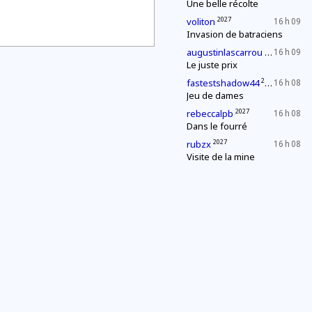
Une belle récolte
2027
voliton
16 h 09
Invasion de batraciens
2027
augustinlascarrou
16 h 09
Le juste prix
2027
fastestshadow44
16 h 08
Jeu de dames
2027
rebeccalpb
16 h 08
Dans le fourré
2027
rubzx
16 h 08
Visite de la mine