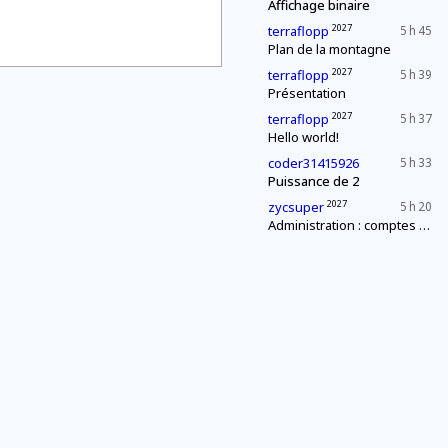
Affichage binaire
2027
terraflopp
5 h 45
Plan de la montagne
2027
terraflopp
5 h 39
Présentation
2027
terraflopp
5 h 37
Hello world!
coder31415926
5 h 33
Puissance de 2
2027
zycsuper
5 h 20
Administration : comptes annuels