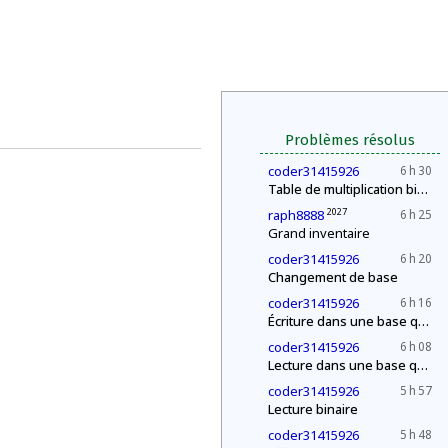
Problèmes résolus
coder31415926
6 h 30
Table de multiplication binaire
2027
raph8888
6 h 25
Grand inventaire
coder31415926
6 h 20
Changement de base
coder31415926
6 h 16
Écriture dans une base quelconque
coder31415926
6 h 08
Lecture dans une base quelconque
coder31415926
5 h 57
Lecture binaire
coder31415926
5 h 48