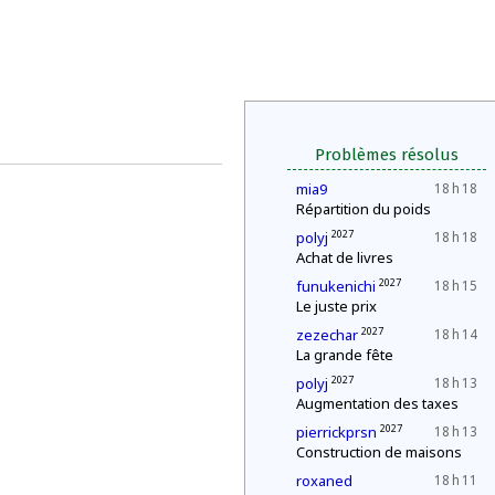
Problèmes résolus
mia9
18 h 18
Répartition du poids
2027
polyj
18 h 18
Achat de livres
2027
funukenichi
18 h 15
Le juste prix
2027
zezechar
18 h 14
La grande fête
2027
polyj
18 h 13
Augmentation des taxes
2027
pierrickprsn
18 h 13
Construction de maisons
roxaned
18 h 11