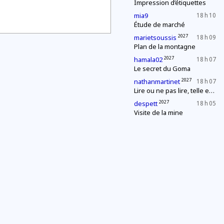
Impression d’étiquettes
mia9
18 h 10
Étude de marché
2027
marietsoussis
18 h 09
Plan de la montagne
2027
hamala02
18 h 07
Le secret du Goma
2027
nathanmartinet
18 h 07
Lire ou ne pas lire, telle est la question
2027
despett
18 h 05
Visite de la mine